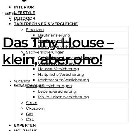
INTERIOR
LIFESTYLE
1 BEITRAG
OUTDOOR
LIFESTYLE
TARIFRECHNER & VERGLEICHE
Finanzen
Baufinanzierung
Das Tiny House –
Kreditvergleich
Immobilienverkauf
Sachversicherungen
klein, aber oho!
Gebäudeneubauversicherung
Gebäudeversicherung
Hausrat-Versicherung
Haftpflicht-Versicherung
Rechtsschutz-Versicherung
14/03/2021
KATHARINA GEYER
Vorsorgeversicherungen
Lebensversicherung
Risiko-Lebensversicherung
Strom
Ökostrom
Gas
DSL
EXPERTEN
HOLZHAUS