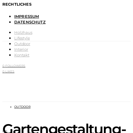
RECHTLICHES
IMPRESSUM
DATENSCHUTZ
Holzhaus
Lifestyle
Outdoor
Interior
Kontakt
0
FOLLOWERS
0
LIKES
OUTDOOR
Gartengestaltung-