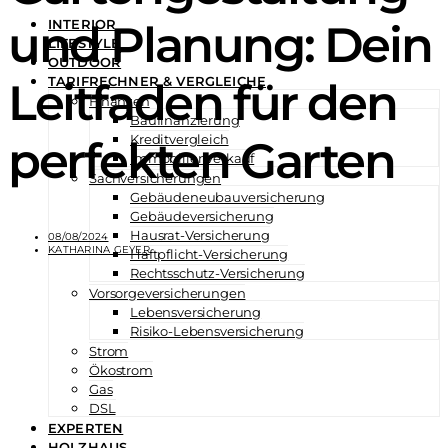
und Planung: Dein
INTERIOR
LIFESTYLE
OUTDOOR
TARIFRECHNER & VERGLEICHE
Leitfaden für den
Finanzen
Baufinanzierung
Kreditvergleich
perfekten Garten
Immobilienverkauf
Sachversicherungen
Gebäudeneubauversicherung
Gebäudeversicherung
Hausrat-Versicherung
08/08/2024
KATHARINA GEYER
Haftpflicht-Versicherung
Rechtsschutz-Versicherung
Vorsorgeversicherungen
Lebensversicherung
Risiko-Lebensversicherung
Strom
Ökostrom
Gas
DSL
EXPERTEN
HOLZHAUS