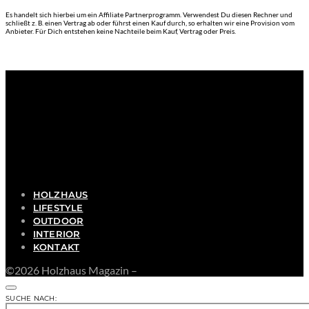
Es handelt sich hierbei um ein Affiliate Partnerprogramm. Verwendest Du diesen Rechner und
schließt z. B. einen Vertrag ab oder führst einen Kauf durch, so erhalten wir eine Provision vom
Anbieter. Für Dich entstehen keine Nachteile beim Kauf, Vertrag oder Preis.
HOLZHAUS
LIFESTYLE
OUTDOOR
INTERIOR
KONTAKT
©2026 Holzhaus Magazin –
SUCHE NACH: