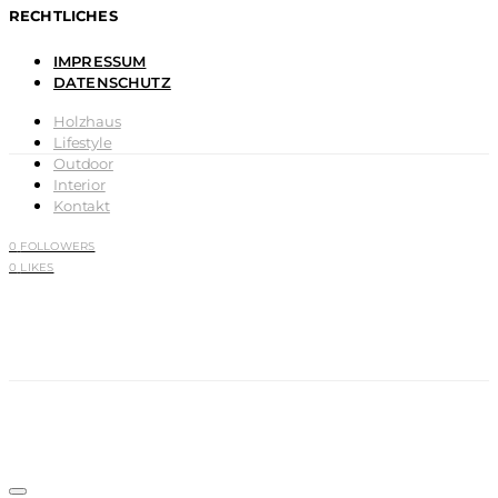
RECHTLICHES
IMPRESSUM
DATENSCHUTZ
Holzhaus
Lifestyle
Outdoor
Interior
Kontakt
0
FOLLOWERS
0
LIKES