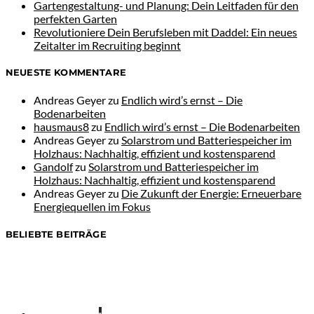
Gartengestaltung- und Planung: Dein Leitfaden für den
perfekten Garten
Revolutioniere Dein Berufsleben mit Daddel: Ein neues
Zeitalter im Recruiting beginnt
NEUESTE KOMMENTARE
Andreas Geyer
zu
Endlich wird’s ernst – Die
Bodenarbeiten
hausmaus8
zu
Endlich wird’s ernst – Die Bodenarbeiten
Andreas Geyer
zu
Solarstrom und Batteriespeicher im
Holzhaus: Nachhaltig, effizient und kostensparend
Gandolf
zu
Solarstrom und Batteriespeicher im
Holzhaus: Nachhaltig, effizient und kostensparend
Andreas Geyer
zu
Die Zukunft der Energie: Erneuerbare
Energiequellen im Fokus
BELIEBTE BEITRÄGE