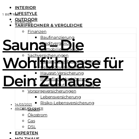
INTERIOR
LIFESTYLE
1 BEITRAG
OUTDOOR
LIFESTYLE
TARIFRECHNER & VERGLEICHE
Finanzen
Baufinanzierung
Sauna – Die
Kreditvergleich
Immobilienverkauf
Sachversicherungen
Wohlfühloase für
Gebäudeneubauversicherung
Gebäudeversicherung
Hausrat-Versicherung
Dein Zuhause
Haftpflicht-Versicherung
Rechtsschutz-Versicherung
Vorsorgeversicherungen
Lebensversicherung
Risiko-Lebensversicherung
14/03/2021
ANDREAS GEYER
Strom
Ökostrom
Gas
DSL
EXPERTEN
HOLZHAUS