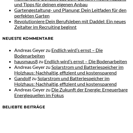
und Tipps für deinen eigenen Anbau
Gartengestaltung- und Planung: Dein Leitfaden für den
perfekten Garten
Revolutioniere Dein Berufsleben mit Daddel: Ein neues
Zeitalter im Recruiting beginnt
NEUESTE KOMMENTARE
Andreas Geyer
zu
Endlich wird’s ernst – Die
Bodenarbeiten
hausmaus8
zu
Endlich wird’s ernst – Die Bodenarbeiten
Andreas Geyer
zu
Solarstrom und Batteriespeicher im
Holzhaus: Nachhaltig, effizient und kostensparend
Gandolf
zu
Solarstrom und Batteriespeicher im
Holzhaus: Nachhaltig, effizient und kostensparend
Andreas Geyer
zu
Die Zukunft der Energie: Erneuerbare
Energiequellen im Fokus
BELIEBTE BEITRÄGE