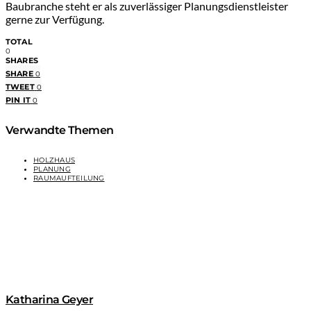
Baubranche steht er als zuverlässiger Planungsdienstleister
gerne zur Verfügung.
TOTAL
0
SHARES
SHARE
0
TWEET
0
PIN IT
0
Verwandte Themen
HOLZHAUS
PLANUNG
RAUMAUFTEILUNG
Katharina Geyer