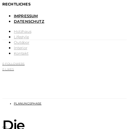
RECHTLICHES
IMPRESSUM
DATENSCHUTZ
Holzhaus
Lifestyle
Outdoor
Interior
Kontakt
0
FOLLOWERS
0
LIKES
PLANUNGSPHASE
Die