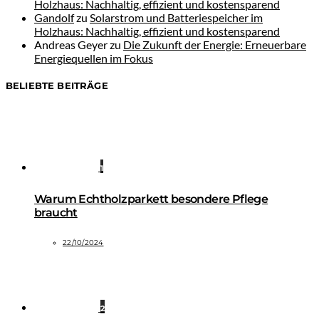
Holzhaus: Nachhaltig, effizient und kostensparend
Gandolf
zu
Solarstrom und Batteriespeicher im
Holzhaus: Nachhaltig, effizient und kostensparend
Andreas Geyer
zu
Die Zukunft der Energie: Erneuerbare
Energiequellen im Fokus
BELIEBTE BEITRÄGE
1
Warum Echtholzparkett besondere Pflege
braucht
22/10/2024
2