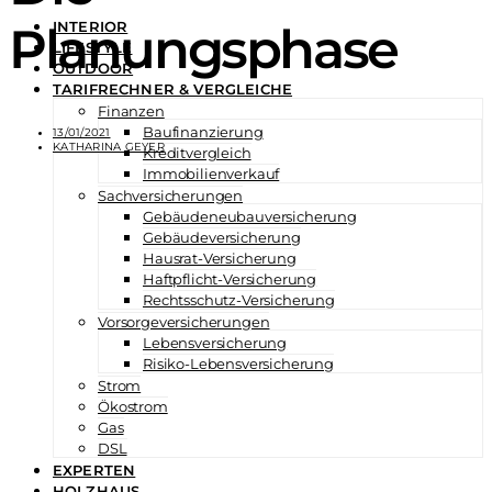
Planungsphase
INTERIOR
LIFESTYLE
OUTDOOR
TARIFRECHNER & VERGLEICHE
Finanzen
Baufinanzierung
13/01/2021
KATHARINA GEYER
Kreditvergleich
Immobilienverkauf
Sachversicherungen
Gebäudeneubauversicherung
Gebäudeversicherung
Hausrat-Versicherung
Haftpflicht-Versicherung
Rechtsschutz-Versicherung
Vorsorgeversicherungen
Lebensversicherung
Risiko-Lebensversicherung
Strom
Ökostrom
Gas
DSL
EXPERTEN
HOLZHAUS