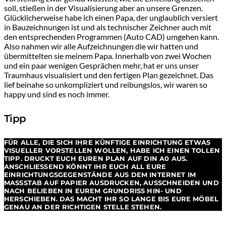
soll, stießen in der Visualisierung aber an unsere Grenzen.
Glücklicherweise habe ich einen Papa, der unglaublich versiert
in Bauzeichnungen ist und als technischer Zeichner auch mit
den entsprechenden Programmen (Auto CAD) umgehen kann.
Also nahmen wir alle Aufzeichnungen die wir hatten und
übermittelten sie meinem Papa. Innerhalb von zwei Wochen
und ein paar wenigen Gesprächen mehr, hat er uns unser
Traumhaus visualisiert und den fertigen Plan gezeichnet. Das
lief beinahe so unkompliziert und reibungslos, wir waren so
happy und sind es noch immer.
Tipp
FÜR ALLE, DIE SICH IHRE KÜNFTIGE EINRICHTUNG ETWAS
VISUELLER VORSTELLEN WOLLEN, HABE ICH EINEN TOLLEN
TIPP. DRUCKT EUCH EUREN PLAN AUF DIN A0 AUS.
ANSCHLIESSEND KÖNNT IHR EUCH ALL EURE E
INRICHTUNGSGEGENSTÄNDE AUS DEM INTERNET IM M
ASSSTAB AUF PAPIER AUSDRUCKEN, AUSSCHNEIDEN UND NA
CH BELIEBEN IN EUREM GRUNDRISS HIN- UND HE
RSCHIEBEN. DAS MACHT IHR SO LANGE BIS EURE MÖBEL GE
NAU AN DER RICHTIGEN STELLE STEHEN.